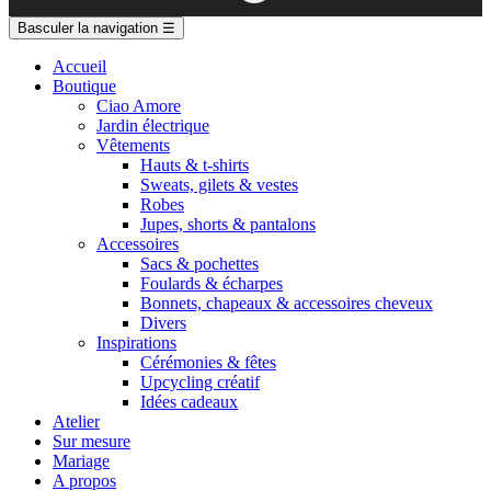
Basculer la navigation
☰
Accueil
Boutique
Ciao Amore
Jardin électrique
Vêtements
Hauts & t-shirts
Sweats, gilets & vestes
Robes
Jupes, shorts & pantalons
Accessoires
Sacs & pochettes
Foulards & écharpes
Bonnets, chapeaux & accessoires cheveux
Divers
Inspirations
Cérémonies & fêtes
Upcycling créatif
Idées cadeaux
Atelier
Sur mesure
Mariage
A propos