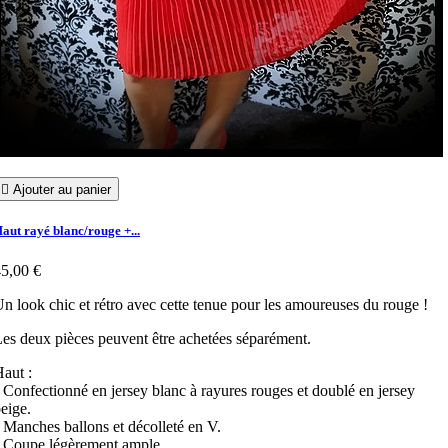

Ajouter au panier
aut rayé blanc/rouge +...
5,00 €
n look chic et rétro avec cette tenue pour les amoureuses du rouge !
es deux pièces peuvent être achetées séparément.
aut :
 Confectionné en jersey blanc à rayures rouges et doublé en jersey
eige.
 Manches ballons et décolleté en V.
• Coupe légèrement ample.