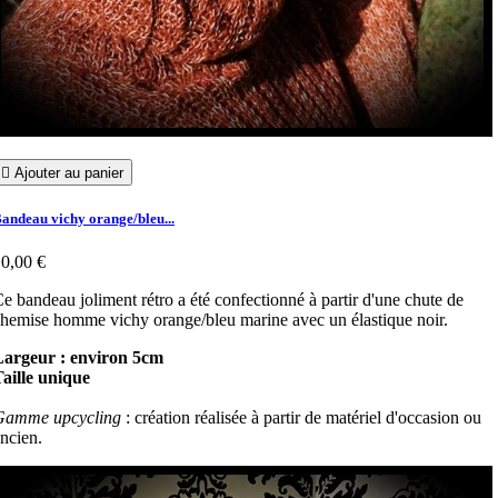

Ajouter au panier
andeau vichy orange/bleu...
0,00 €
e bandeau joliment rétro a été confectionné à partir d'une chute de
hemise homme vichy orange/bleu marine avec un élastique noir.
Largeur : environ 5cm
aille unique
Gamme upcycling
: création réalisée à partir de matériel d'occasion ou
ncien.