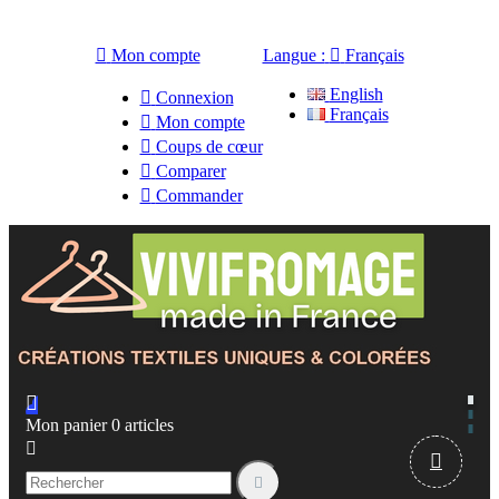

Mon compte
Langue :

Français
English

Connexion
Français

Mon compte

Coups de cœur

Comparer

Commander

Mon panier
0
articles


