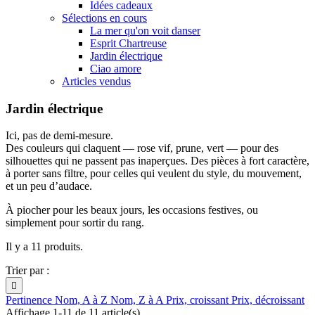
Idées cadeaux
Sélections en cours
La mer qu'on voit danser
Esprit Chartreuse
Jardin électrique
Ciao amore
Articles vendus
Jardin électrique
Ici, pas de demi-mesure.
Des couleurs qui claquent — rose vif, prune, vert — pour des
silhouettes qui ne passent pas inaperçues. Des pièces à fort caractère,
à porter sans filtre, pour celles qui veulent du style, du mouvement,
et un peu d’audace.
À piocher pour les beaux jours, les occasions festives, ou
simplement pour sortir du rang.
Il y a 11 produits.
Trier par :

Pertinence
Nom, A à Z
Nom, Z à A
Prix, croissant
Prix, décroissant
Affichage 1-11 de 11 article(s)