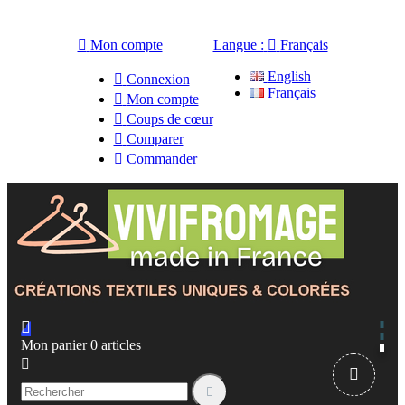

Mon compte
Langue :

Français
English

Connexion
Français

Mon compte

Coups de cœur

Comparer

Commander

Mon panier
0
articles


