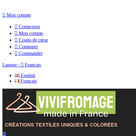

Mon compte

Connexion

Mon compte

Coups de cœur

Comparer

Commander
Langue :

Français
English
Français
