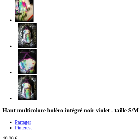
Haut multicolore boléro intégré noir violet - taille S/M
Partager
Pinterest
40,00 €