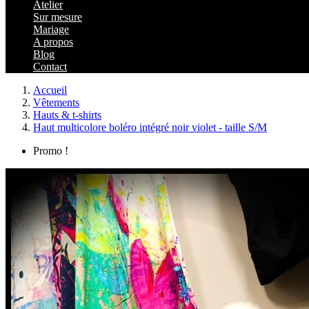
Atelier
Sur mesure
Mariage
A propos
Blog
Contact
Accueil
Vêtements
Hauts & t-shirts
Haut multicolore boléro intégré noir violet - taille S/M
Promo !