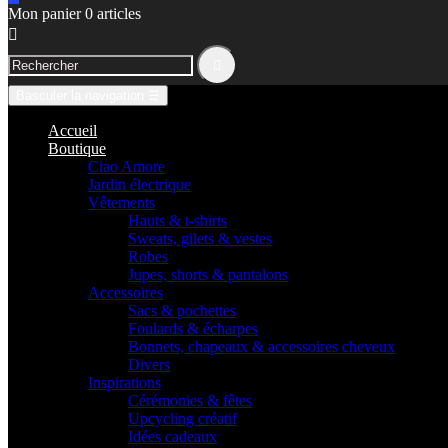
Mon panier
0
articles


Basculer la navigation
☰
Accueil
Boutique
Ciao Amore
Jardin électrique
Vêtements
Hauts & t-shirts
Sweats, gilets & vestes
Robes
Jupes, shorts & pantalons
Accessoires
Sacs & pochettes
Foulards & écharpes
Bonnets, chapeaux & accessoires cheveux
Divers
Inspirations
Cérémonies & fêtes
Upcycling créatif
Idées cadeaux