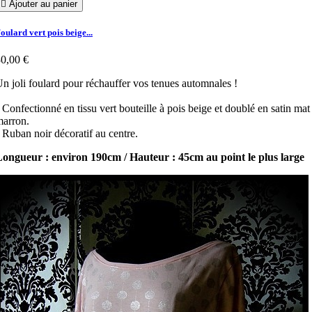

Ajouter au panier
oulard vert pois beige...
0,00 €
n joli foulard pour réchauffer vos tenues automnales !
 Confectionné en tissu vert bouteille à pois beige et doublé en satin mat
arron.
 Ruban noir décoratif au centre.
ongueur : environ 190cm / Hauteur : 45cm au point le plus large