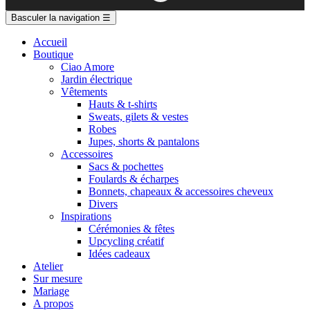
Basculer la navigation
☰
Accueil
Boutique
Ciao Amore
Jardin électrique
Vêtements
Hauts & t-shirts
Sweats, gilets & vestes
Robes
Jupes, shorts & pantalons
Accessoires
Sacs & pochettes
Foulards & écharpes
Bonnets, chapeaux & accessoires cheveux
Divers
Inspirations
Cérémonies & fêtes
Upcycling créatif
Idées cadeaux
Atelier
Sur mesure
Mariage
A propos