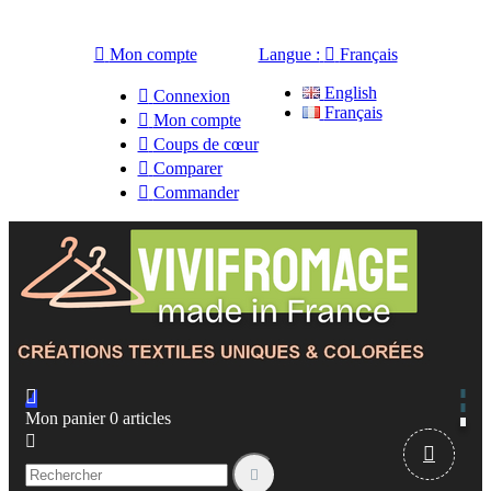

Mon compte
Langue :

Français
English

Connexion
Français

Mon compte

Coups de cœur

Comparer

Commander

Mon panier
0
articles


