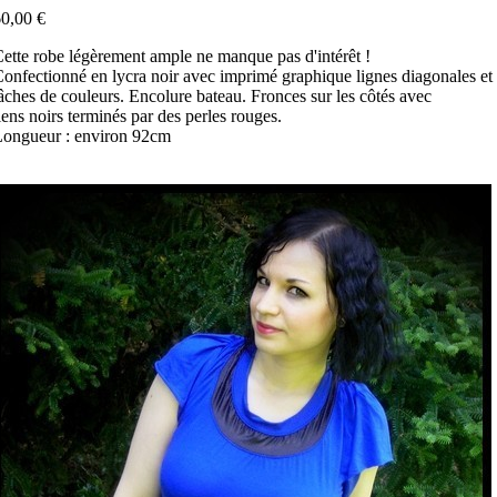
0,00 €
ette robe légèrement ample ne manque pas d'intérêt !
onfectionné en lycra noir avec imprimé graphique lignes diagonales et
âches de couleurs. Encolure bateau. Fronces sur les côtés avec
iens noirs terminés par des perles rouges.
ongueur : environ 92cm