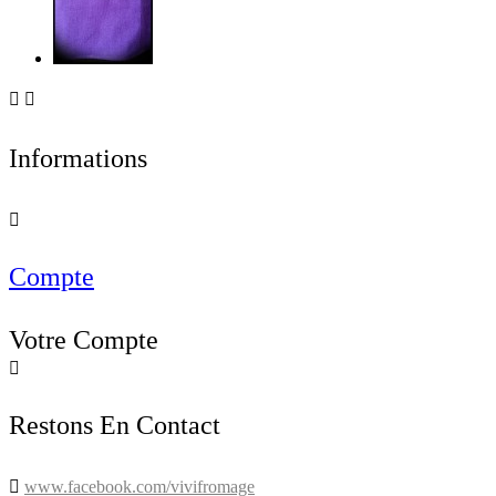


Informations

Compte
Votre Compte

Restons En Contact

www.facebook.com/vivifromage