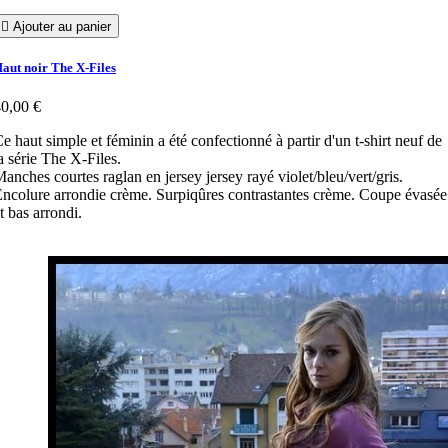

Ajouter au panier
aut noir The X-Files
0,00 €
e haut simple et féminin a été confectionné à partir d'un t-shirt neuf de
a série The X-Files.
anches courtes raglan en jersey jersey rayé violet/bleu/vert/gris.
ncolure arrondie crème. Surpiqûres contrastantes crème. Coupe évasée
t bas arrondi.