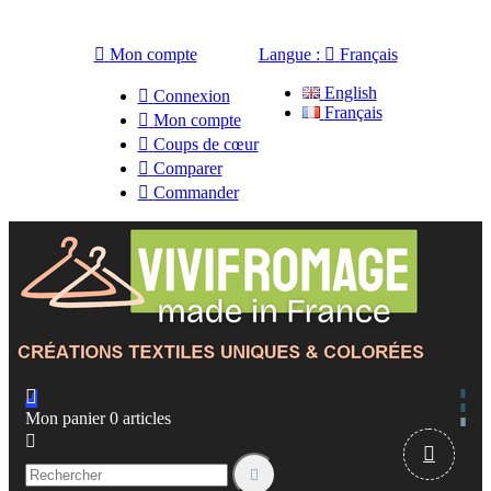

Mon compte
Langue :

Français
English

Connexion
Français

Mon compte

Coups de cœur

Comparer

Commander

Mon panier
0
articles


