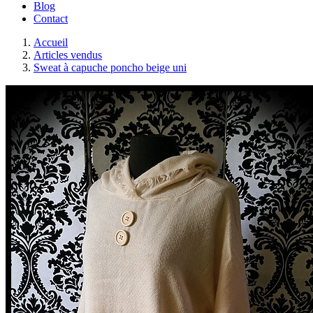
Blog
Contact
Accueil
Articles vendus
Sweat à capuche poncho beige uni