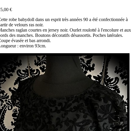
5,00 €
ette robe babydoll dans un esprit très années 90 a été confectionnée à
artir de velours ras noir.
anches raglan courtes en jersey noir. Ourlet roulotté à l'encolure et aux
ords des manches. Boutons décoratifs désassortis. Poches latérales.
oupe évasée et bas arrondi.
ongueur : environ 93cm.