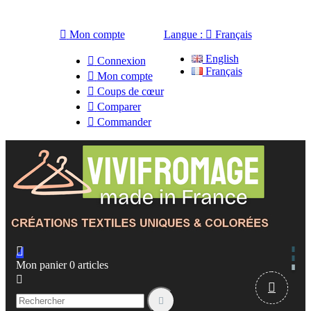

Mon compte
Langue :

Français
English

Connexion
Français

Mon compte

Coups de cœur

Comparer

Commander

Mon panier
0
articles


