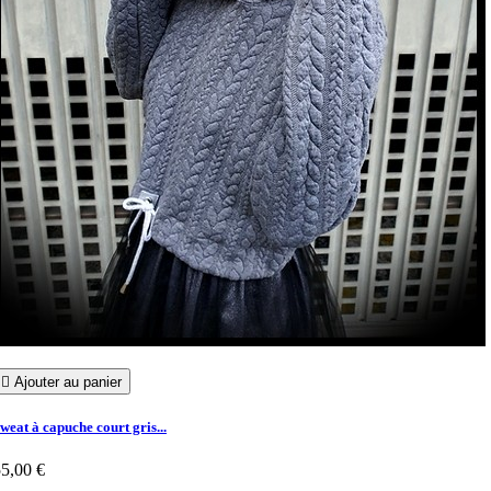

Ajouter au panier
weat à capuche court gris...
5,00 €