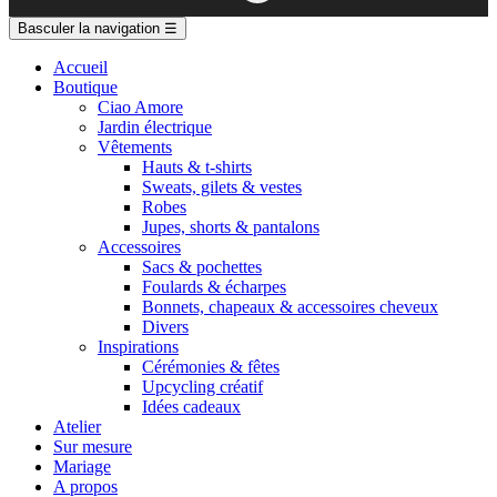
Basculer la navigation
☰
Accueil
Boutique
Ciao Amore
Jardin électrique
Vêtements
Hauts & t-shirts
Sweats, gilets & vestes
Robes
Jupes, shorts & pantalons
Accessoires
Sacs & pochettes
Foulards & écharpes
Bonnets, chapeaux & accessoires cheveux
Divers
Inspirations
Cérémonies & fêtes
Upcycling créatif
Idées cadeaux
Atelier
Sur mesure
Mariage
A propos