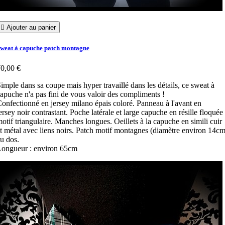

Ajouter au panier
weat à capuche patch montagne
0,00 €
imple dans sa coupe mais hyper travaillé dans les détails, ce sweat à
apuche n'a pas fini de vous valoir des compliments !
onfectionné en jersey milano épais coloré. Panneau à l'avant en
ersey noir contrastant. Poche latérale et large capuche en résille floquée
otif triangulaire. Manches longues. Oeillets à la capuche en simili cuir
t métal avec liens noirs. Patch motif montagnes (diamètre environ 14cm
u dos.
ongueur : environ 65cm