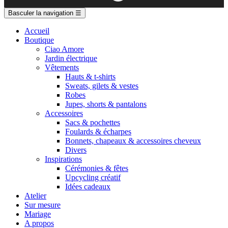
Basculer la navigation
☰
Accueil
Boutique
Ciao Amore
Jardin électrique
Vêtements
Hauts & t-shirts
Sweats, gilets & vestes
Robes
Jupes, shorts & pantalons
Accessoires
Sacs & pochettes
Foulards & écharpes
Bonnets, chapeaux & accessoires cheveux
Divers
Inspirations
Cérémonies & fêtes
Upcycling créatif
Idées cadeaux
Atelier
Sur mesure
Mariage
A propos