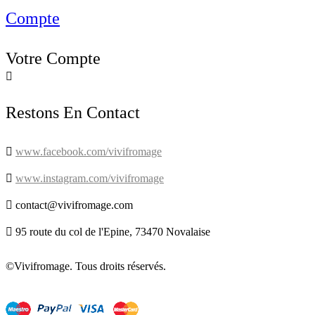
Compte
Votre Compte

Restons En Contact

www.facebook.com/vivifromage

www.instagram.com/vivifromage

contact@vivifromage.com

95 route du col de l'Epine, 73470 Novalaise
©Vivifromage. Tous droits réservés.