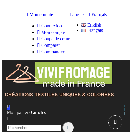

Mon compte
Langue :

Français
English

Connexion
Français

Mon compte

Coups de cœur

Comparer

Commander

Mon panier
0
articles


