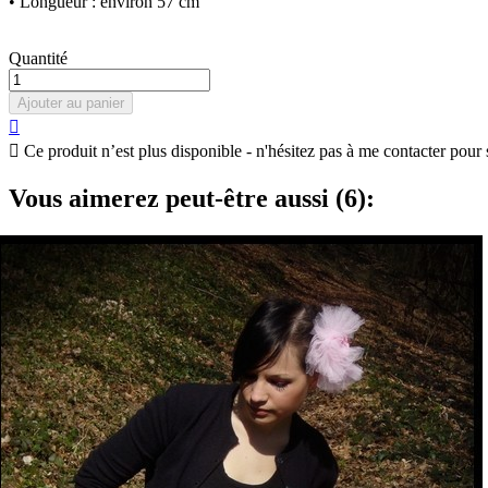
• Longueur : environ 57 cm
Quantité
Ajouter au panier


Ce produit n’est plus disponible - n'hésitez pas à me contacter pour 
Vous aimerez peut-être aussi (6):