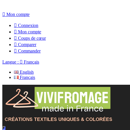

Mon compte

Connexion

Mon compte

Coups de cœur

Comparer

Commander
Langue :

Français
English
Français
