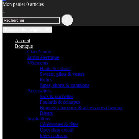
Mon panier
0
articles


Basculer la navigation
☰
Accueil
Boutique
Ciao Amore
Jardin électrique
Vêtements
Hauts & t-shirts
Sweats, gilets & vestes
Robes
Jupes, shorts & pantalons
Accessoires
Sacs & pochettes
Foulards & écharpes
Bonnets, chapeaux & accessoires cheveux
Divers
Inspirations
Cérémonies & fêtes
Upcycling créatif
Idées cadeaux