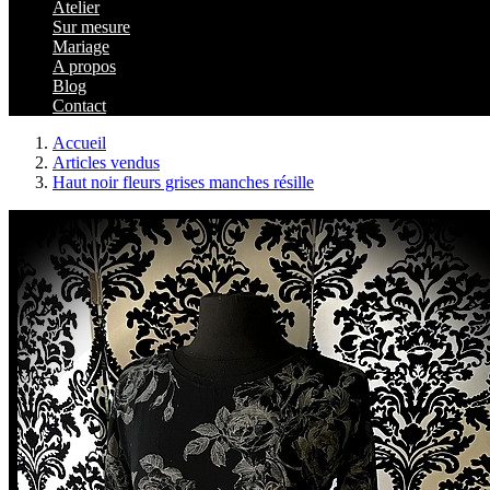
Atelier
Sur mesure
Mariage
A propos
Blog
Contact
Accueil
Articles vendus
Haut noir fleurs grises manches résille