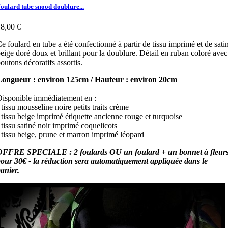
oulard tube snood doublure...
8,00 €
e foulard en tube a été confectionné à partir de tissu imprimé et de sati
eige doré doux et brillant pour la doublure. Détail en ruban coloré avec
outons décoratifs assortis.
Longueur : environ 125cm / Hauteur : environ 20cm
isponible immédiatement en :
 tissu mousseline noire petits traits crème
 tissu beige imprimé étiquette ancienne rouge et turquoise
 tissu satiné noir imprimé coquelicots
 tissu beige, prune et marron imprimé léopard
OFFRE SPECIALE : 2 foulards OU un foulard + un bonnet à fleur
our 30€ - la réduction sera automatiquement appliquée dans le
anier.