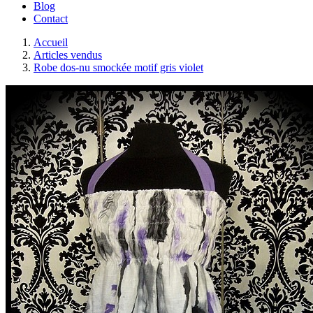
Blog
Contact
Accueil
Articles vendus
Robe dos-nu smockée motif gris violet