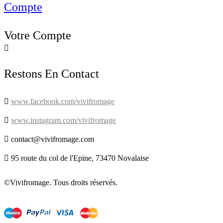
Compte
Votre Compte

Restons En Contact

www.facebook.com/vivifromage

www.instagram.com/vivifromage

contact@vivifromage.com

95 route du col de l'Epine, 73470 Novalaise
©Vivifromage. Tous droits réservés.