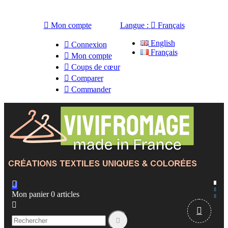

Mon compte
Langue :

Français
English

Connexion
Français

Mon compte

Coups de cœur

Comparer

Commander

Mon panier
0
articles


