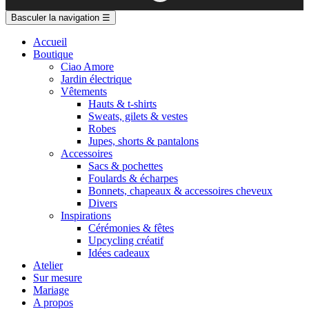
Basculer la navigation
☰
Accueil
Boutique
Ciao Amore
Jardin électrique
Vêtements
Hauts & t-shirts
Sweats, gilets & vestes
Robes
Jupes, shorts & pantalons
Accessoires
Sacs & pochettes
Foulards & écharpes
Bonnets, chapeaux & accessoires cheveux
Divers
Inspirations
Cérémonies & fêtes
Upcycling créatif
Idées cadeaux
Atelier
Sur mesure
Mariage
A propos