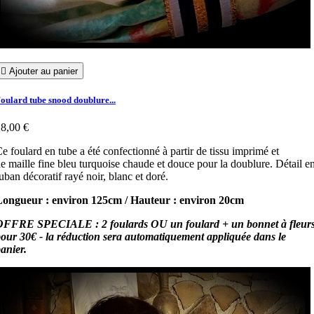

Ajouter au panier
oulard tube snood doublure...
8,00 €
e foulard en tube a été confectionné à partir de tissu imprimé et
e maille fine bleu turquoise chaude et douce pour la doublure. Détail e
uban décoratif rayé noir, blanc et doré.
Longueur : environ 125cm / Hauteur : environ 20cm
OFFRE SPECIALE : 2 foulards OU un foulard + un bonnet à fleur
our 30€ - la réduction sera automatiquement appliquée dans le
anier.