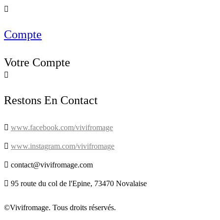

Compte
Votre Compte

Restons En Contact

www.facebook.com/vivifromage

www.instagram.com/vivifromage

contact@vivifromage.com

95 route du col de l'Epine, 73470 Novalaise
©Vivifromage. Tous droits réservés.