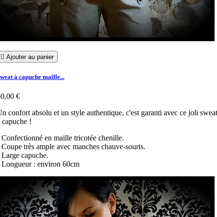

Ajouter au panier
weat à capuche maille...
0,00 €
n confort absolu et un style authentique, c'est garanti avec ce joli swea
 capuche !
 Confectionné en maille tricotée chenille.
 Coupe très ample avec manches chauve-souris.
 Large capuche.
 Longueur : environ 60cm