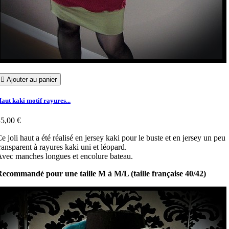

Ajouter au panier
aut kaki motif rayures...
5,00 €
e joli haut a été réalisé en jersey kaki pour le buste et en jersey un peu
ransparent à rayures kaki uni et léopard.
vec manches longues et encolure bateau.
ecommandé pour une taille M à M/L (taille française 40/42)