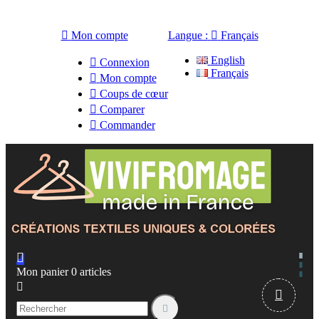

Mon compte
Langue :

Français
English

Connexion
Français

Mon compte

Coups de cœur

Comparer

Commander

Mon panier
0
articles


