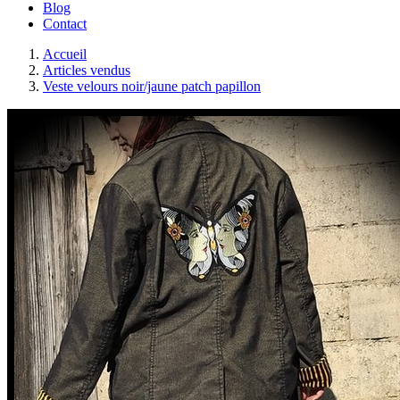
Blog
Contact
Accueil
Articles vendus
Veste velours noir/jaune patch papillon