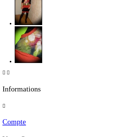


Informations

Compte