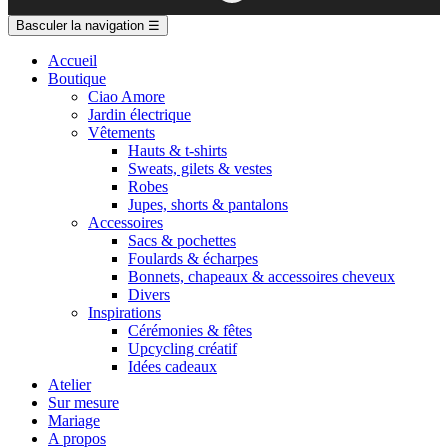
Basculer la navigation
☰
Accueil
Boutique
Ciao Amore
Jardin électrique
Vêtements
Hauts & t-shirts
Sweats, gilets & vestes
Robes
Jupes, shorts & pantalons
Accessoires
Sacs & pochettes
Foulards & écharpes
Bonnets, chapeaux & accessoires cheveux
Divers
Inspirations
Cérémonies & fêtes
Upcycling créatif
Idées cadeaux
Atelier
Sur mesure
Mariage
A propos