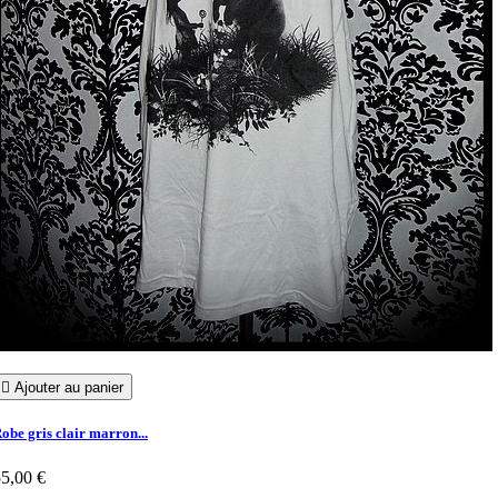

Ajouter au panier
obe gris clair marron...
5,00 €