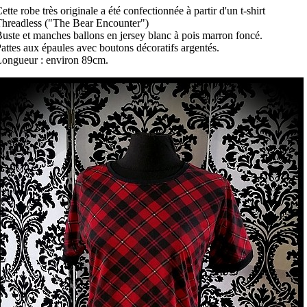
ette robe très originale a été confectionnée à partir d'un t-shirt
hreadless ("The Bear Encounter")
uste et manches ballons en jersey blanc à pois marron foncé.
attes aux épaules avec boutons décoratifs argentés.
Longueur : environ 89cm.