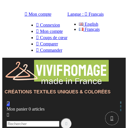

Mon compte
Langue :

Français
English

Connexion
Français

Mon compte

Coups de cœur

Comparer

Commander

Mon panier
0
articles


