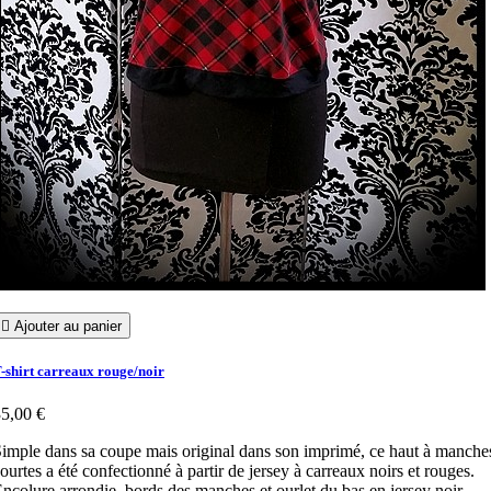

Ajouter au panier
-shirt carreaux rouge/noir
5,00 €
imple dans sa coupe mais original dans son imprimé, ce haut à manche
ourtes a été confectionné à partir de jersey à carreaux noirs et rouges.
ncolure arrondie, bords des manches et ourlet du bas en jersey noir.