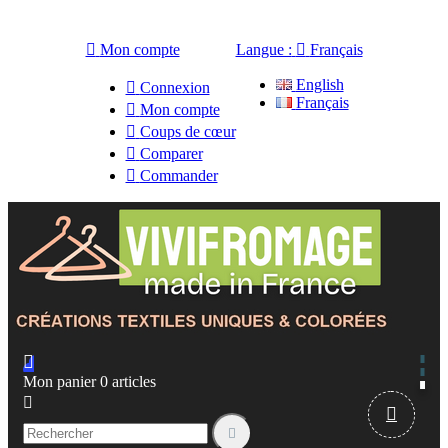

Mon compte
Langue :

Français
English

Connexion
Français

Mon compte

Coups de cœur

Comparer

Commander

Mon panier
0
articles


