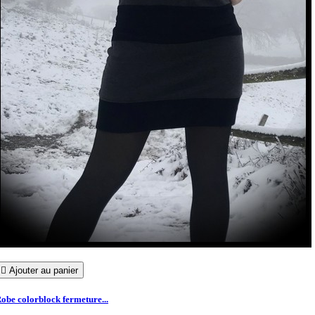

Ajouter au panier
obe colorblock fermeture...