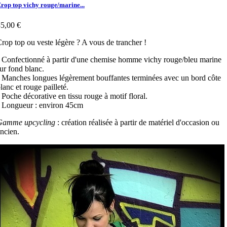
rop top vichy rouge/marine...
5,00 €
rop top ou veste légère ? A vous de trancher !
 Confectionné à partir d'une chemise homme vichy rouge/bleu marine
ur fond blanc.
 Manches longues légèrement bouffantes terminées avec un bord côte
lanc et rouge pailleté.
 Poche décorative en tissu rouge à motif floral.
 Longueur : environ 45cm
Gamme upcycling
: création réalisée à partir de matériel d'occasion ou
ncien.