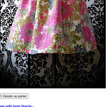

Ajouter au panier
upe taille haute blanche...