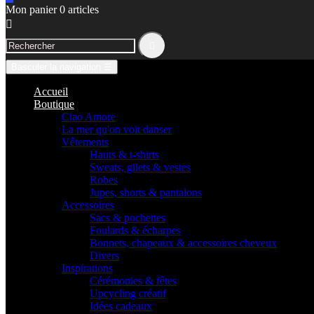
Mon panier
0
articles


Basculer la navigation
☰
Accueil
Boutique
Ciao Amore
La mer qu'on voit danser
Vêtements
Hauts & t-shirts
Sweats, gilets & vestes
Robes
Jupes, shorts & pantalons
Accessoires
Sacs & pochettes
Foulards & écharpes
Bonnets, chapeaux & accessoires cheveux
Divers
Inspirations
Cérémonies & fêtes
Upcycling créatif
Idées cadeaux