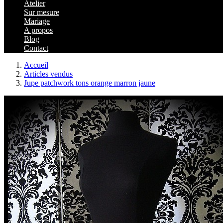
Atelier
Sur mesure
Mariage
A propos
Blog
Contact
Accueil
Articles vendus
Jupe patchwork tons orange marron jaune