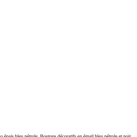
no épais bleu pétrole. Boutons décoratifs en émail bleu pétrole et noir