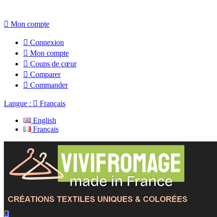

Mon compte

Connexion

Mon compte

Coups de cœur

Comparer

Commander
Langue :

Français
English
Français
