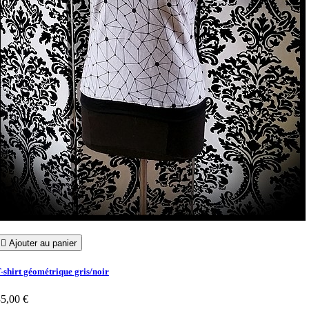

Ajouter au panier
-shirt géométrique gris/noir
5,00 €