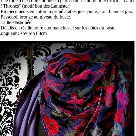
ette robe a été confectionnée à partir d'un t-shirt neuf et officiel "Game
f Thrones" (motif lion des Lannister)
 Empiècements en coton imprimé arabesques jaune, noir, blanc et gris.
 Passepoil bronze au niveau du buste.
 Taille élastiquée.
 Détails en résille noire aux manches et sur les côtés du buste.
ongueur : environ 88cm