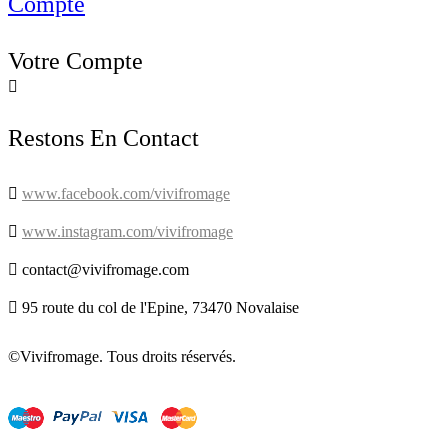
Compte
Votre Compte

Restons En Contact

www.facebook.com/vivifromage

www.instagram.com/vivifromage

contact@vivifromage.com

95 route du col de l'Epine, 73470 Novalaise
©Vivifromage. Tous droits réservés.