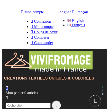

Mon compte
Langue :

Français
English

Connexion
Français

Mon compte

Coups de cœur

Comparer

Commander

Mon panier
0
articles


