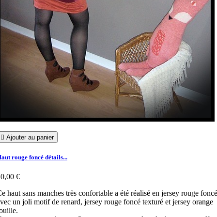

Ajouter au panier
aut rouge foncé détails...
0,00 €
e haut sans manches très confortable a été réalisé en jersey rouge fonc
vec un joli motif de renard, jersey rouge foncé texturé et jersey orange
ouille.