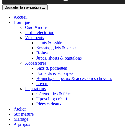
Basculer la navigation
☰
Accueil
Boutique
Ciao Amore
Jardin électrique
Vêtements
Hauts & t-shirts
Sweats, gilets & vestes
Robes
Jupes, shorts & pantalons
Accessoires
Sacs & pochettes
Foulards & écharpes
Bonnets, chapeaux & accessoires cheveux
Divers
Inspirations
Cérémonies & fêtes
Upcycling créatif
Idées cadeaux
Atelier
Sur mesure
Mariage
A propos