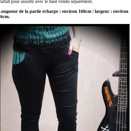
arfait pour assortir avec le haut vendu séparément.
ongueur de la partie écharpe : environ 160cm / largeur : environ
16cm.