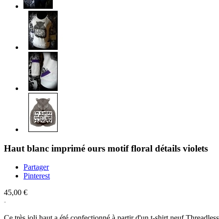
Haut blanc imprimé ours motif floral détails violets
Partager
Pinterest
45,00 €
Ce très joli haut a été confectionné à partir d'un t-shirt neuf Threa