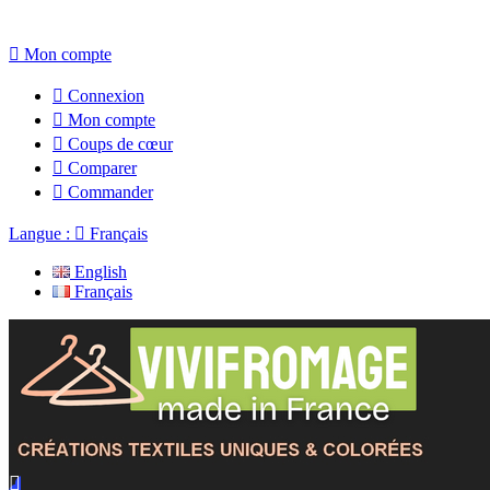

Mon compte

Connexion

Mon compte

Coups de cœur

Comparer

Commander
Langue :

Français
English
Français
