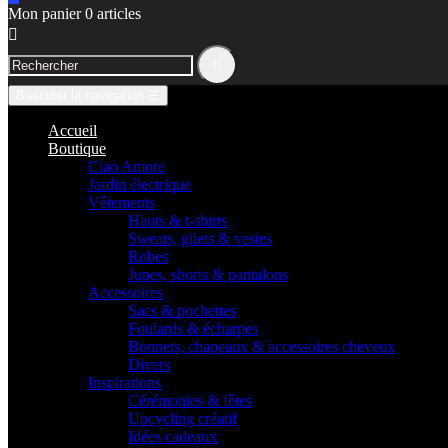
Mon panier
0
articles


Basculer la navigation
☰
Accueil
Boutique
Ciao Amore
Jardin électrique
Vêtements
Hauts & t-shirts
Sweats, gilets & vestes
Robes
Jupes, shorts & pantalons
Accessoires
Sacs & pochettes
Foulards & écharpes
Bonnets, chapeaux & accessoires cheveux
Divers
Inspirations
Cérémonies & fêtes
Upcycling créatif
Idées cadeaux