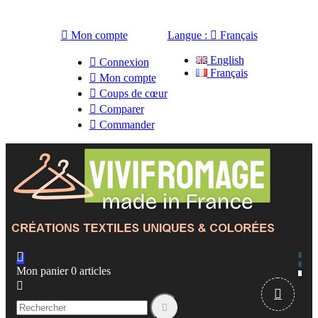

Mon compte
Langue :

Français
English

Connexion
Français

Mon compte

Coups de cœur

Comparer

Commander

Mon panier
0
articles


