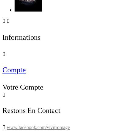


Informations

Compte
Votre Compte

Restons En Contact

www.facebook.com/vivifromage