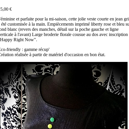
5,00 €
éminine et parfaite pour la mi-saison, cette jolie veste courte en jean gri
 été customisée à la main. Empiècements imprimé liberty rose et bleu s
ond blanc (revers des manches, détail sur la poche gauche et ligne
erticale à l'avant) Large broderie florale cousue au dos avec inscription
"Happy Right Now".
co-friendly : gamme récup'
réation réalisée à partir de matériel d'occasion en bon état.