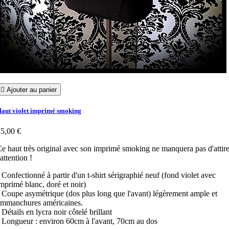

Ajouter au panier
aut violet imprimé smoking
5,00 €
e haut très original avec son imprimé smoking ne manquera pas d'attire
'attention !
 Confectionné à partir d'un t-shirt sérigraphié neuf (fond violet avec
mprimé blanc, doré et noir)
 Coupe asymétrique (dos plus long que l'avant) légèrement ample et
emmanchures américaines.
 Détails en lycra noir côtelé brillant
 Longueur : environ 60cm à l'avant, 70cm au dos