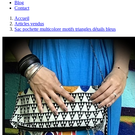
Blog
Contact
Accueil
Articles vendus
Sac pochette multicolore motifs triangles détails bleus