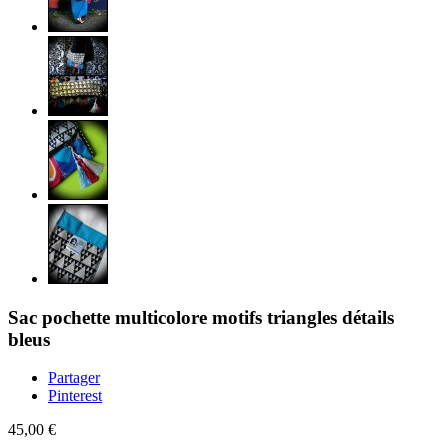
Sac pochette multicolore motifs triangles détails
bleus
Partager
Pinterest
45,00 €