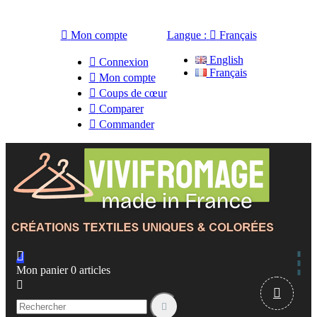

Mon compte
Langue :

Français
English

Connexion
Français

Mon compte

Coups de cœur

Comparer

Commander

Mon panier
0
articles


