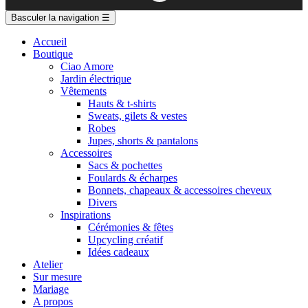
Basculer la navigation
☰
Accueil
Boutique
Ciao Amore
Jardin électrique
Vêtements
Hauts & t-shirts
Sweats, gilets & vestes
Robes
Jupes, shorts & pantalons
Accessoires
Sacs & pochettes
Foulards & écharpes
Bonnets, chapeaux & accessoires cheveux
Divers
Inspirations
Cérémonies & fêtes
Upcycling créatif
Idées cadeaux
Atelier
Sur mesure
Mariage
A propos