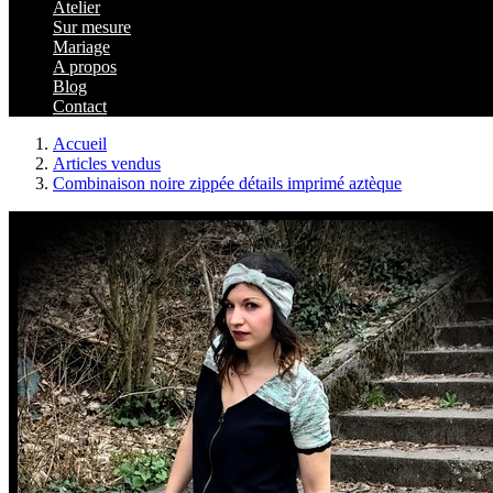
Atelier
Sur mesure
Mariage
A propos
Blog
Contact
Accueil
Articles vendus
Combinaison noire zippée détails imprimé aztèque