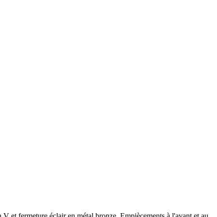
n V et fermeture éclair en métal bronze. Empiècements à l'avant et au