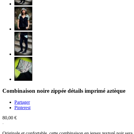
Combinaison noire zippée détails imprimé aztèque
Partager
Pinterest
80,00 €
Originale et confortable, cette combinaison en jersey texturé noir ser