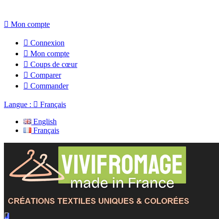

Mon compte

Connexion

Mon compte

Coups de cœur

Comparer

Commander
Langue :

Français
English
Français
