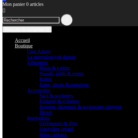
Mon panier
0
articles


Basculer la navigation
☰
Accueil
Boutique
Ciao Amore
La mer qu'on voit danser
Vêtements
Hauts & t-shirts
Sweats, gilets & vestes
Robes
Jupes, shorts & pantalons
Accessoires
Sacs & pochettes
Foulards & écharpes
Bonnets, chapeaux & accessoires cheveux
Divers
Inspirations
Cérémonies & fêtes
Upcycling créatif
Idées cadeaux