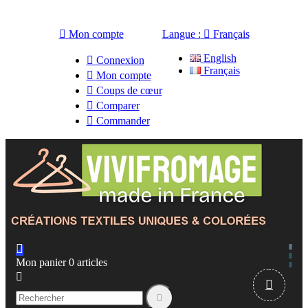

Mon compte
Langue :

Français
English

Connexion
Français

Mon compte

Coups de cœur

Comparer

Commander

Mon panier
0
articles


