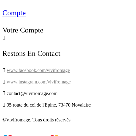
Compte
Votre Compte

Restons En Contact

www.facebook.com/vivifromage

www.instagram.com/vivifromage

contact@vivifromage.com

95 route du col de l'Epine, 73470 Novalaise
©Vivifromage. Tous droits réservés.