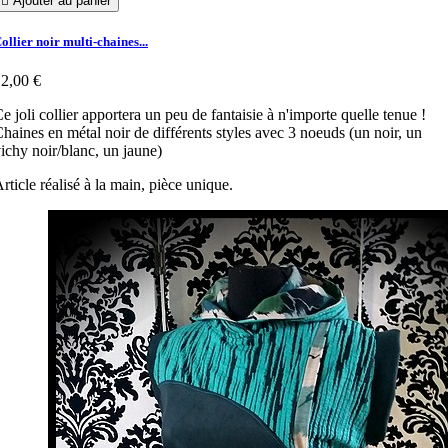

Ajouter au panier
ollier noir multi-chaines...
2,00 €
e joli collier apportera un peu de fantaisie à n'importe quelle tenue !
haines en métal noir de différents styles avec 3 noeuds (un noir, un
ichy noir/blanc, un jaune)
rticle réalisé à la main, pièce unique.