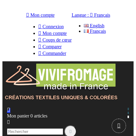

Mon compte
Langue :

Français
English

Connexion
Français

Mon compte

Coups de cœur

Comparer

Commander

Mon panier
0
articles


