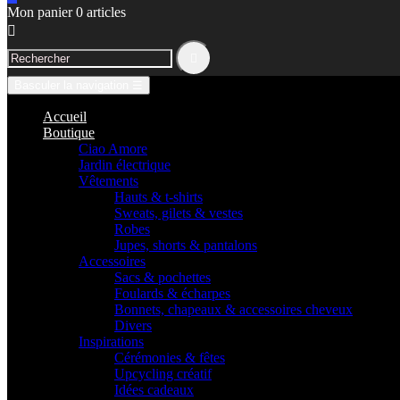
Mon panier
0
articles


Basculer la navigation
☰
Accueil
Boutique
Ciao Amore
Jardin électrique
Vêtements
Hauts & t-shirts
Sweats, gilets & vestes
Robes
Jupes, shorts & pantalons
Accessoires
Sacs & pochettes
Foulards & écharpes
Bonnets, chapeaux & accessoires cheveux
Divers
Inspirations
Cérémonies & fêtes
Upcycling créatif
Idées cadeaux