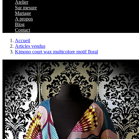
Atelier
Sur mesure
Mariage
A propos
Blog
Contact
Accueil
Articles vendus
Kimono court wax multicolore motif floral