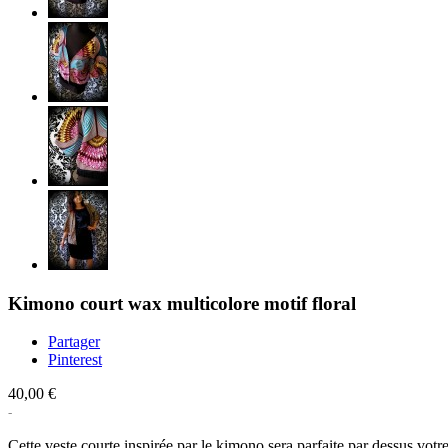
Kimono court wax multicolore motif floral
Partager
Pinterest
40,00 €
Cette veste courte inspirée par le kimono sera parfaite par dessus votre