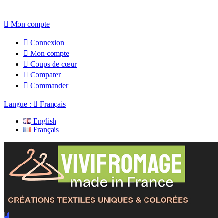

Mon compte

Connexion

Mon compte

Coups de cœur

Comparer

Commander
Langue :

Français
English
Français
