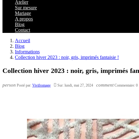
Atelier
Sur mesure
Mariage
A propos
Blog
Contact
Accueil
Blog
Informations
Collection hiver 2023 : noir, gris, imprimés fantaisie !
Collection hiver 2023 : noir, gris, imprimés fan
person

comment
Posté par:
Vivifromage
Sur:
lundi,
mai
27,
2024
Commentaire:
0