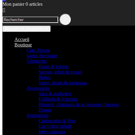
Mon panier
0
articles


Basculer la navigation
☰
Accueil
Boutique
Ciao Amore
Jardin électrique
Vêtements
Hauts & t-shirts
Sweats, gilets & vestes
Robes
Jupes, shorts & pantalons
Accessoires
Sacs & pochettes
Foulards & écharpes
Bonnets, chapeaux & accessoires cheveux
Divers
Inspirations
Cérémonies & fêtes
Upcycling créatif
Idées cadeaux