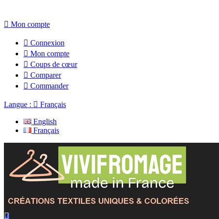

Mon compte

Connexion

Mon compte

Coups de cœur

Comparer

Commander
Langue :

Français
English
Français
