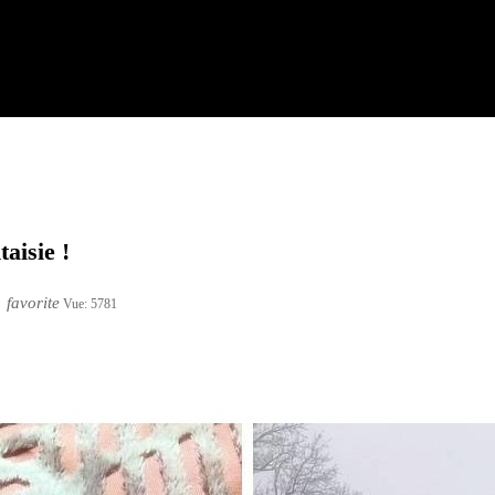
taisie !
favorite
Vue:
5781