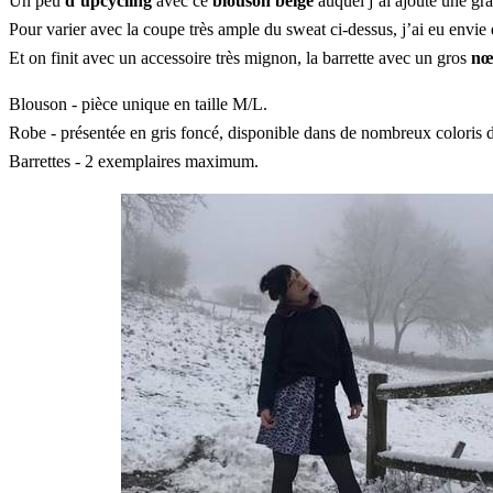
Un peu
d’upcycling
avec ce
blouson beige
auquel j’ai ajouté une gra
Pour varier avec la coupe très ample du sweat ci-dessus, j’ai eu envie 
Et on finit avec un accessoire très mignon, la barrette avec un gros
nœ
Blouson - pièce unique en taille M/L.
Robe - présentée en gris foncé, disponible dans de nombreux coloris 
Barrettes - 2 exemplaires maximum.