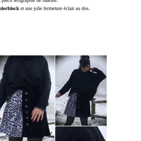
 patch sérigraphié de baleine.
olorblock
et une jolie fermeture éclair au dos.