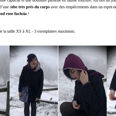
nde capuche et une doublure partielle en fausse fourrure. Au dos un joli
d’une r
obe très près du corps
avec des empiècements dans un esprit
c
ud rose fuchsia
!
de la taille XS à XL - 3 exemplaires maximum.