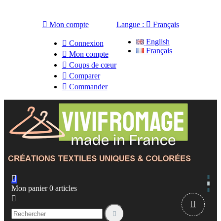

Mon compte
Langue :

Français
English

Connexion
Français

Mon compte

Coups de cœur

Comparer

Commander

Mon panier
0
articles


