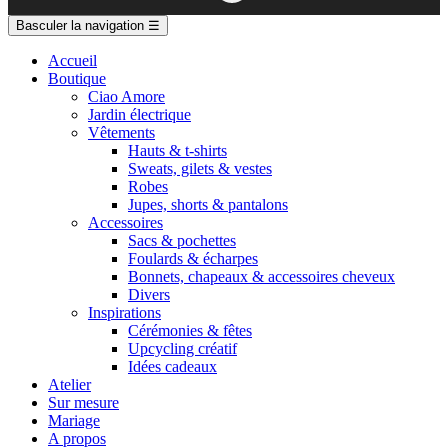
Basculer la navigation
☰
Accueil
Boutique
Ciao Amore
Jardin électrique
Vêtements
Hauts & t-shirts
Sweats, gilets & vestes
Robes
Jupes, shorts & pantalons
Accessoires
Sacs & pochettes
Foulards & écharpes
Bonnets, chapeaux & accessoires cheveux
Divers
Inspirations
Cérémonies & fêtes
Upcycling créatif
Idées cadeaux
Atelier
Sur mesure
Mariage
A propos