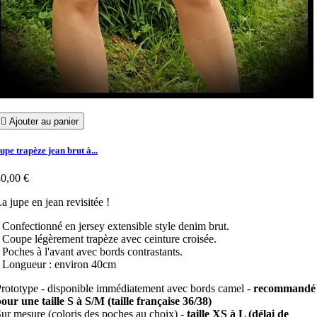

Ajouter au panier
upe trapèze jean brut à...
0,00 €
a jupe en jean revisitée !
 Confectionné en jersey extensible style denim brut.
 Coupe légèrement trapèze avec ceinture croisée.
 Poches à l'avant avec bords contrastants.
 Longueur : environ 40cm
rototype - disponible immédiatement avec bords camel -
recommandé
our une taille S à S/M (taille française 36/38)
ur mesure (coloris des poches au choix) -
taille XS à L (délai de