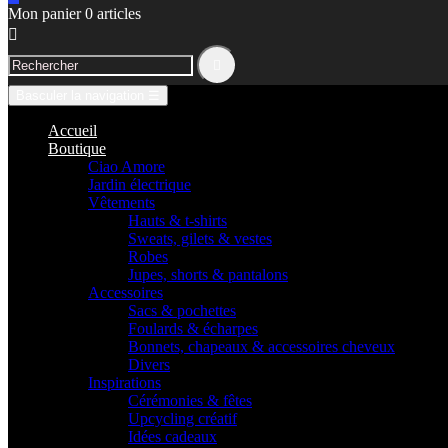
Mon panier
0
articles


Basculer la navigation
☰
Accueil
Boutique
Ciao Amore
Jardin électrique
Vêtements
Hauts & t-shirts
Sweats, gilets & vestes
Robes
Jupes, shorts & pantalons
Accessoires
Sacs & pochettes
Foulards & écharpes
Bonnets, chapeaux & accessoires cheveux
Divers
Inspirations
Cérémonies & fêtes
Upcycling créatif
Idées cadeaux