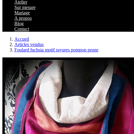
Atelier
Sur mesure
Mariage
A propos
Blog
Contact
Accueil
Articles vendus
Foulard fuchsia motif rayures pompon prune