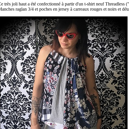
e très joli haut a été confectionné à partir d'un t-shirt neuf Threadless
anches raglan 3/4 et poches en jersey à carreaux rouges et noirs et déta