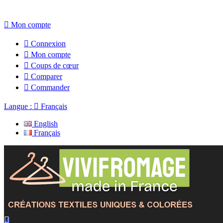

Mon compte

Connexion

Mon compte

Coups de cœur

Comparer

Commander
Langue :

Français
English
Français
