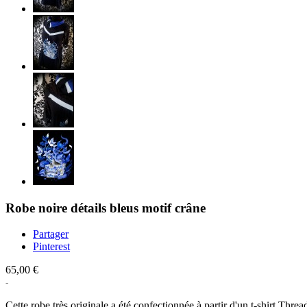
Robe noire détails bleus motif crâne
Partager
Pinterest
65,00 €
Cette robe très originale a été confectionnée à partir d'un t-shirt Thre