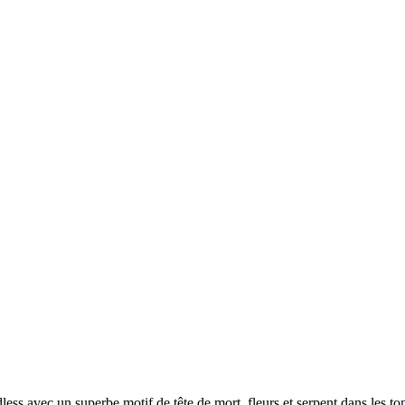
adless avec un superbe motif de tête de mort, fleurs et serpent dans les 