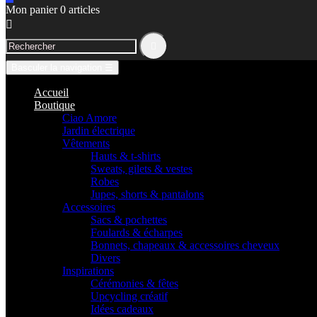
Mon panier
0
articles


Basculer la navigation
☰
Accueil
Boutique
Ciao Amore
Jardin électrique
Vêtements
Hauts & t-shirts
Sweats, gilets & vestes
Robes
Jupes, shorts & pantalons
Accessoires
Sacs & pochettes
Foulards & écharpes
Bonnets, chapeaux & accessoires cheveux
Divers
Inspirations
Cérémonies & fêtes
Upcycling créatif
Idées cadeaux