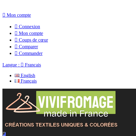

Mon compte

Connexion

Mon compte

Coups de cœur

Comparer

Commander
Langue :

Français
English
Français
