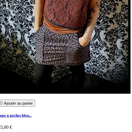

Ajouter au panier
upe à poches bleu...
5,00 €