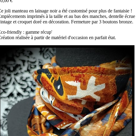
0,00 €
e joli manteau en lainage noir a été customisé pour plus de fantaisie !
mpiècements imprimés à la taille et au bas des manches, dentelle écrue
intage et croquet doré en décoration. Fermeture par 3 boutons bronze.
co-friendly : gamme récup'
réation réalisée à partir de matériel d'occasion en parfait état.