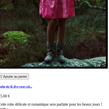

Ajouter au panier
obe tie & dye rose col...
5,00 €
ette robe délicate et romantique sera parfaite pour les beaux jours !
vec :