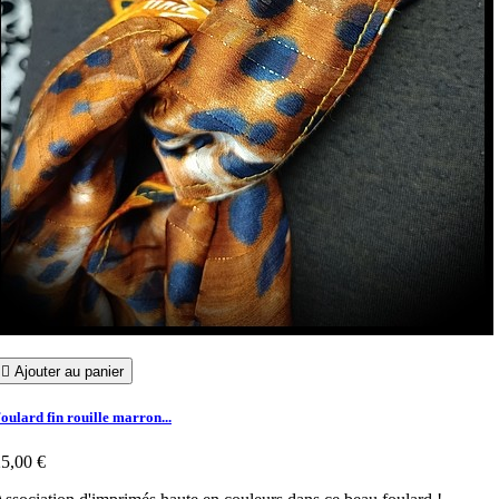

Ajouter au panier
oulard fin rouille marron...
5,00 €