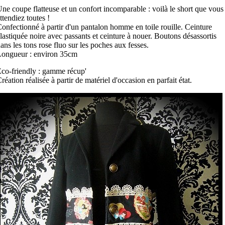
ne coupe flatteuse et un confort incomparable : voilà le short que vous
ttendiez toutes !
onfectionné à partir d'un pantalon homme en toile rouille. Ceinture
lastiquée noire avec passants et ceinture à nouer. Boutons désassortis
ans les tons rose fluo sur les poches aux fesses.
Longueur : environ 35cm
co-friendly : gamme récup'
réation réalisée à partir de matériel d'occasion en parfait état.