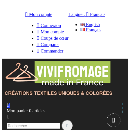

Mon compte
Langue :

Français
English

Connexion
Français

Mon compte

Coups de cœur

Comparer

Commander

Mon panier
0
articles


