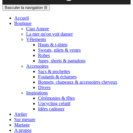
Basculer la navigation
☰
Accueil
Boutique
Ciao Amore
La mer qu'on voit danser
Vêtements
Hauts & t-shirts
Sweats, gilets & vestes
Robes
Jupes, shorts & pantalons
Accessoires
Sacs & pochettes
Foulards & écharpes
Bonnets, chapeaux & accessoires cheveux
Divers
Inspirations
Cérémonies & fêtes
Upcycling créatif
Idées cadeaux
Atelier
Sur mesure
Mariage
A propos